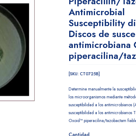
Piperacillin/Ta
Antimicrobial
Susceptibility d
Discos de susce
antimicrobiana
piperacilina/ta
[SKU: CT0725B]
Determine manualmente la susceptibilid
los microorganismos mediante métod
susceptibilidad a los antimicrobianos 
susceptibilidad a los antimicrobianos 
Oxoid™ piperacilina/tazobactam fiables
Cantidad