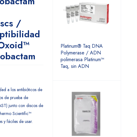
zobactam
iscs /
ptibilidad
 Oxoid™
Platinum® Taq DNA
Polymerase / ADN
zobactam
polimerasa Platinum™
Taq, sin ADN
ad a los antibióticos de
os de prueba de
(AST) junto con discos de
Thermo Scientific™
 y fáciles de usar.