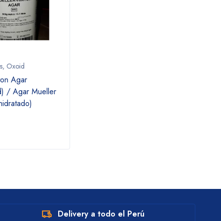
s
,
Oxoid
Gibco
,
Kits y Reactivos
Kits y
ton Agar
PBS, pH 7.4 / solución salina
Oxoid
) / Agar Mueller
tamponada con fosfato
Antim
hidratado)
discs
susce
a cip
Delivery a todo el Perú