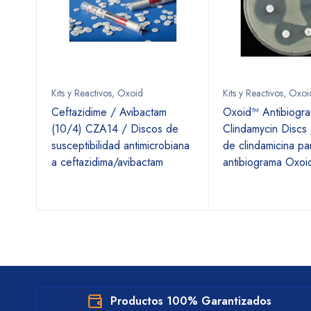
Kits y Reactivos
,
Oxoid
Kits y Reactivos
,
Oxoi
 /
Ceftazidime / Avibactam
Oxoid™ Antibiogr
a
(10/4) CZA14 / Discos de
Clindamycin Discs
susceptibilidad antimicrobiana
de clindamicina pa
a ceftazidima/avibactam
antibiograma Oxoi
Productos 100% Garantizados