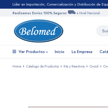
Líder en Importación, Comercialización y Distribución de Eq
⛟
Realizamos Envíos 100% Seguros
a Nivel Nacional.
Ver Productos
Inicio
La Empresa
Catá
Home
Catalogo de Productos
Kits y Reactivos
Oxoid
Oxo