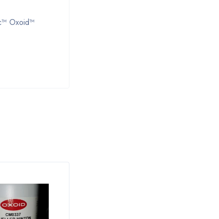
fic™ Oxoid™