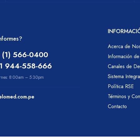
INFORMACI
Informes?
Acerca de Nos
 (1) 566-0400
Información d
1 944-558-666
Canales de De
Sistema Integr
ernes: 8:00am – 5:30pm
Política RSE
Términos y Con
elomed.com.pe
Contacto