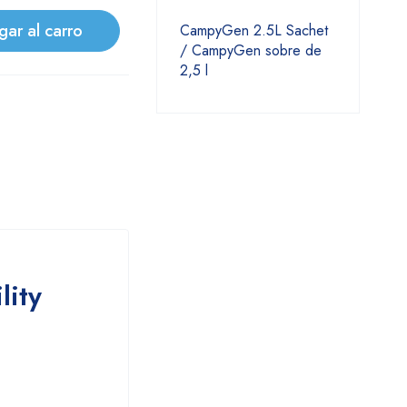
gar al carro
CampyGen 2.5L Sachet
/ CampyGen sobre de
2,5 l
lity