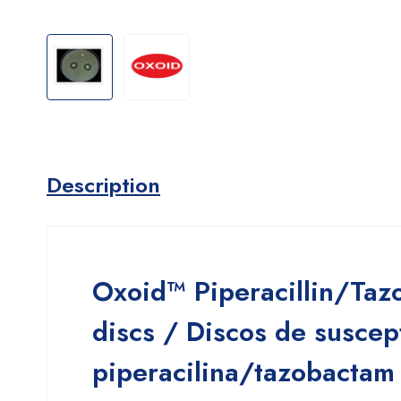
Description
Oxoid™ Piperacillin/Tazo
discs / Discos de suscep
piperacilina/tazobactam