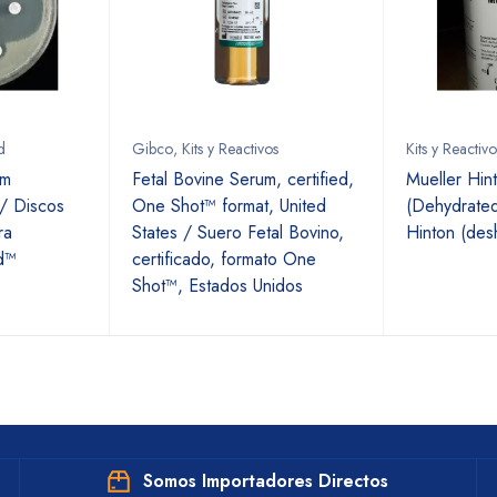
d
Gibco
,
Kits y Reactivos
Kits y Reactivo
am
Fetal Bovine Serum, certified,
Mueller Hin
 / Discos
One Shot™ format, United
(Dehydrated
ra
States / Suero Fetal Bovino,
Hinton (des
d™
certificado, formato One
Shot™, Estados Unidos
Somos Importadores Directos