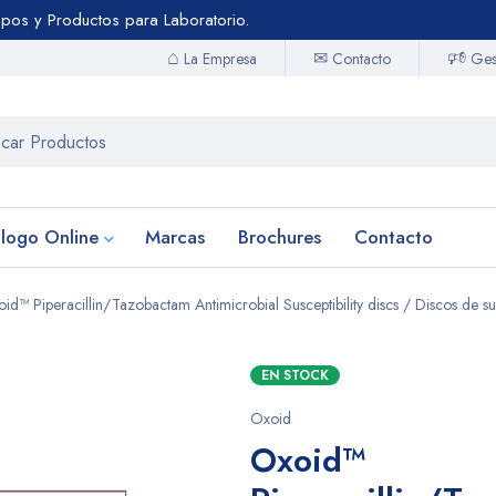
uipos y Productos para Laboratorio.
⌂
🕫
✉
Contacto
La Empresa
Gest
logo Online
Marcas
Brochures
Contacto
id™ Piperacillin/Tazobactam Antimicrobial Susceptibility discs / Discos de s
EN STOCK
Oxoid
Oxoid™