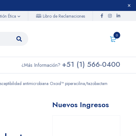
🕮
Libro de Reclamaciones
ión Ética
0
+51 (1) 566-0400
¿Más Información?
usceptibilidad antimicrobiana Oxoid™ piperacilina/tazobactam
Nuevos Ingresos