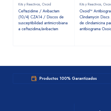
Kits y Reactivos
,
Oxoid
Kits y Reactivos
,
Oxoi
 /
Ceftazidime / Avibactam
Oxoid™ Antibiogr
a
(10/4) CZA14 / Discos de
Clindamycin Discs
susceptibilidad antimicrobiana
de clindamicina pa
a ceftazidima/avibactam
antibiograma Oxoi
Productos 100% Garantizados