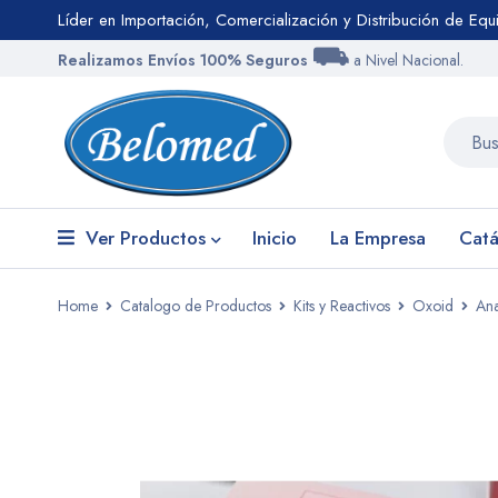
Líder en Importación, Comercialización y Distribución de Eq
⛟
Realizamos Envíos 100% Seguros
a Nivel Nacional.
Ver Productos
Inicio
La Empresa
Catá
Home
Catalogo de Productos
Kits y Reactivos
Oxoid
An