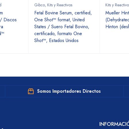
d
Gibco
,
Kits y Reactivos
Kits y Reactivo
am
Fetal Bovine Serum, certified,
Mueller Hin
 / Discos
One Shot™ format, United
(Dehydrated
ra
States / Suero Fetal Bovino,
Hinton (des
d™
certificado, formato One
Shot™, Estados Unidos
Somos Importadores Directos
INFORMACI