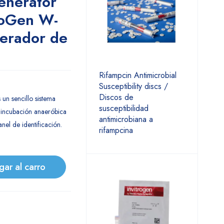
enerator
roGen W-
nerador de
Rifampcin Antimicrobial
Susceptibility discs /
Discos de
n sencillo sistema
susceptibilidad
 incubación anaeróbica
antimicrobiana a
nel de identificación.
rifampcina
gar al carro