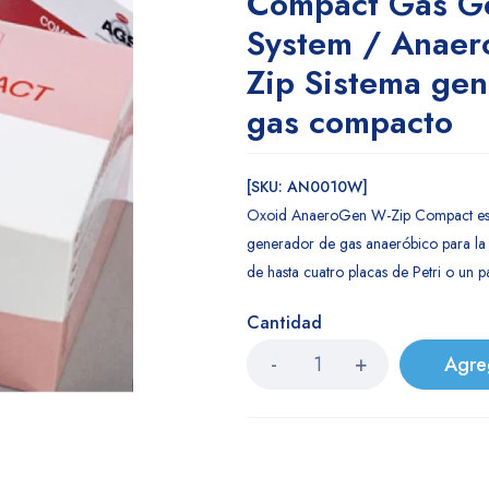
Compact Gas G
System / Anae
Zip Sistema ge
gas compacto
[SKU: AN0010W]
Oxoid AnaeroGen W-Zip Compact es u
generador de gas anaeróbico para la
de hasta cuatro placas de Petri o un pa
Cantidad
Agre