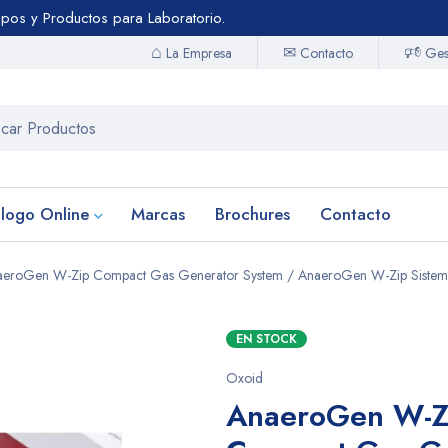
uipos y Productos para Laboratorio.
⌂
🕫
✉
Contacto
La Empresa
Gest
logo Online
Marcas
Brochures
Contacto
aeroGen W-Zip Compact Gas Generator System / AnaeroGen W-Zip Sistem
EN STOCK
Oxoid
AnaeroGen W-Z