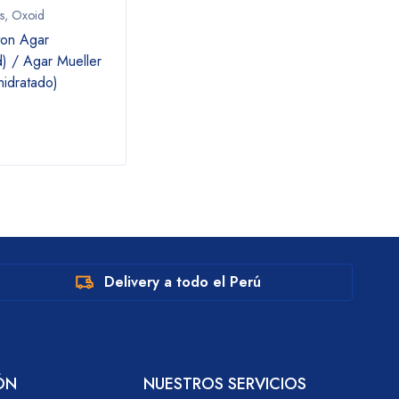
s
,
Oxoid
Gibco
,
Kits y Reactivos
Kits y
ton Agar
PBS, pH 7.4 / solución salina
Oxoid
) / Agar Mueller
tamponada con fosfato
Antim
hidratado)
discs
susce
a cip
Delivery a todo el Perú
ÓN
NUESTROS SERVICIOS