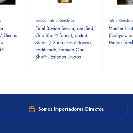
d
Gibco
,
Kits y Reactivos
Kits y Reactivo
am
Fetal Bovine Serum, certified,
Mueller Hin
 / Discos
One Shot™ format, United
(Dehydrated
ra
States / Suero Fetal Bovino,
Hinton (des
d™
certificado, formato One
Shot™, Estados Unidos
Somos Importadores Directos