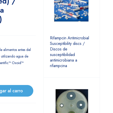
ed) /
a
)
Rifampcin Antimicrobial
Susceptibility discs /
Discos de
e alimentos antes del
susceptibilidad
utilizando agua de
antimicrobiana a
entific™ Oxoid™
rifampcina
gar al carro