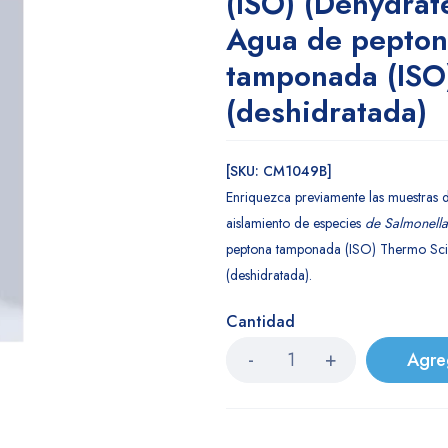
(ISO) (Dehydrat
Agua de pepton
tamponada (ISO
(deshidratada)
[SKU: CM1049B]
Enriquezca previamente las muestras d
aislamiento de especies
de Salmonella
peptona tamponada (ISO) Thermo Sci
(deshidratada).
Cantidad
Agre