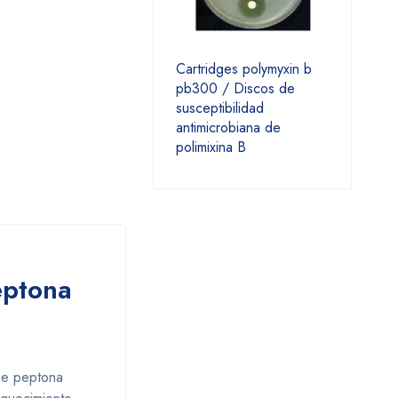
Cartridges polymyxin b
pb300 / Discos de
susceptibilidad
antimicrobiana de
polimixina B
eptona
de peptona