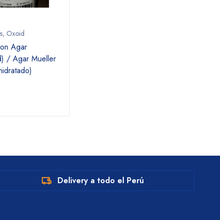
s
,
Oxoid
Gibco
,
Kits y Reactivos
Kits y
ton Agar
PBS, pH 7.4 / solución salina
Oxoid
) / Agar Mueller
tamponada con fosfato
Antim
hidratado)
discs
susce
a cip
Delivery a todo el Perú