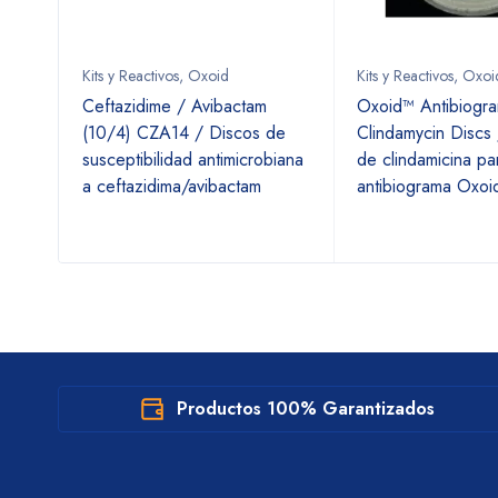
Kits y Reactivos
,
Oxoid
Kits y Reactivos
,
Oxoi
 /
Ceftazidime / Avibactam
Oxoid™ Antibiogr
a
(10/4) CZA14 / Discos de
Clindamycin Discs
susceptibilidad antimicrobiana
de clindamicina pa
a ceftazidima/avibactam
antibiograma Oxoi
Productos 100% Garantizados