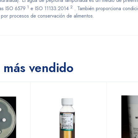
idratada). El agua de peptona tamponada es un medio de preenr
1
2
mas ISO 6579
e ISO 11133:2014
. También proporciona condici
 por procesos de conservación de alimentos.
 más vendido