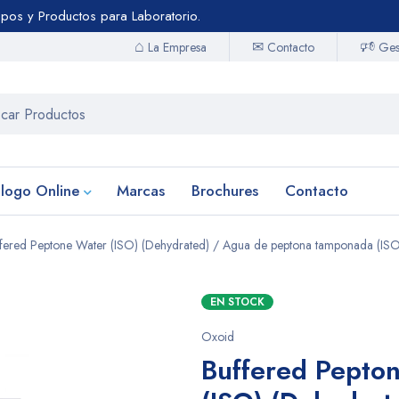
uipos y Productos para Laboratorio.
⌂
🕫
✉
Contacto
La Empresa
Gest
logo Online
Marcas
Brochures
Contacto
fered Peptone Water (ISO) (Dehydrated) / Agua de peptona tamponada (ISO)
EN STOCK
Oxoid
Buffered Pepto