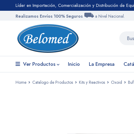
Líder en Importación, Comercialización y Distribución de Eq
⛟
Realizamos Envíos 100% Seguros
a Nivel Nacional.
Ver Productos
Inicio
La Empresa
Catá
Home
Catalogo de Productos
Kits y Reactivos
Oxoid
Buf