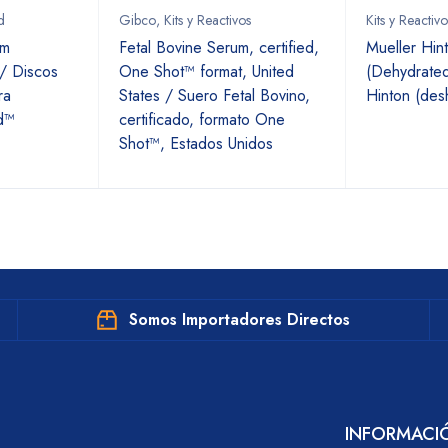
d
Gibco
,
Kits y Reactivos
Kits y Reactivo
am
Fetal Bovine Serum, certified,
Mueller Hin
 / Discos
One Shot™ format, United
(Dehydrated
ra
States / Suero Fetal Bovino,
Hinton (des
d™
certificado, formato One
Shot™, Estados Unidos
Somos Importadores Directos
INFORMACI