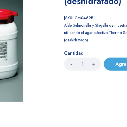
(deshidratado)
[SKU: CM0469B]
Aísle Salmonella y Shigella de muestras
utilizando el agar selectivo Thermo S
(deshidratado).
Cantidad
Agre