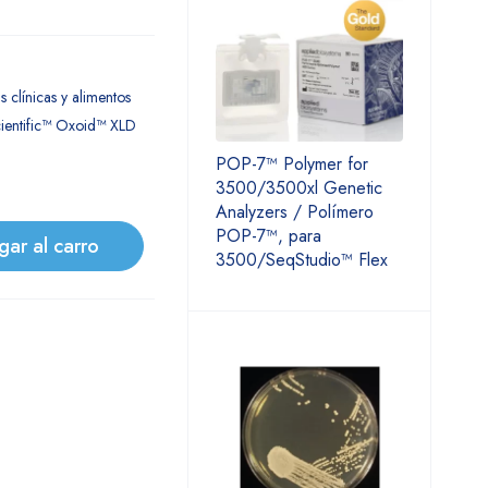
 clínicas y alimentos
cientific™ Oxoid™ XLD
POP-7™ Polymer for
3500/3500xl Genetic
Analyzers / Polímero
POP-7™, para
gar al carro
3500/SeqStudio™ Flex