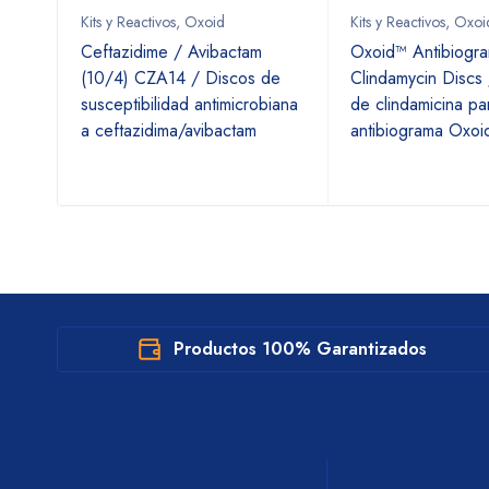
Kits y Reactivos
,
Oxoid
Kits y Reactivos
,
Oxoi
 /
Ceftazidime / Avibactam
Oxoid™ Antibiogr
a
(10/4) CZA14 / Discos de
Clindamycin Discs
susceptibilidad antimicrobiana
de clindamicina pa
a ceftazidima/avibactam
antibiograma Oxoi
Productos 100% Garantizados