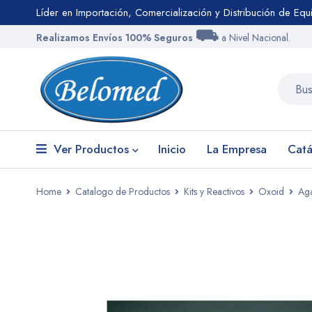
Líder en Importación, Comercialización y Distribución de Eq
⛟
Realizamos Envíos 100% Seguros
a Nivel Nacional.
Ver Productos
Inicio
La Empresa
Catá
Home
Catalogo de Productos
Kits y Reactivos
Oxoid
Aga