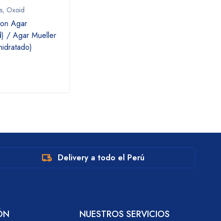
s
,
Oxoid
Gibco
,
Kits y Reactivos
Kits y
ton Agar
PBS, pH 7.4 / solución salina
Oxoid
) / Agar Mueller
tamponada con fosfato
Antim
hidratado)
discs
susce
a cip
Delivery a todo el Perú
ÓN
NUESTROS SERVICIOS