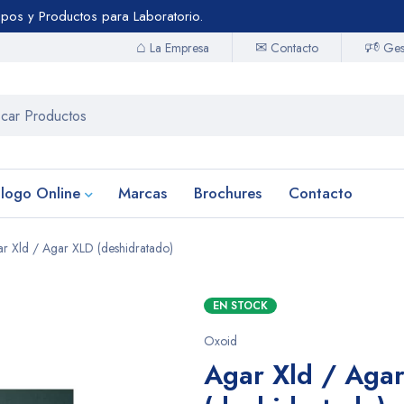
uipos y Productos para Laboratorio.
⌂
🕫
✉
Contacto
La Empresa
Gest
logo Online
Marcas
Brochures
Contacto
r Xld / Agar XLD (deshidratado)
EN STOCK
Oxoid
Agar Xld / Aga